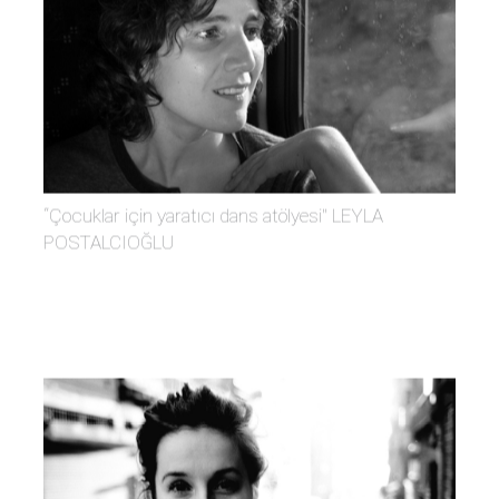
“Çocuklar için yaratıcı dans atölyesi'' LEYLA
POSTALCIOĞLU