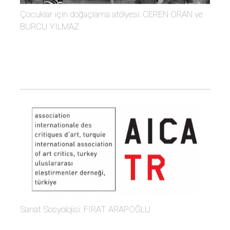
Çocuklar için doğaçlama atölyesi: CEREN ORAN ve
BURCU YILMAZ
Sanat Sosyolojisi: FIRAT ARAPOĞLU