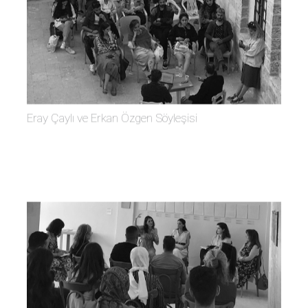
Eray Çaylı ve Erkan Özgen Söyleşisi