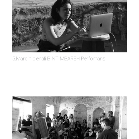
5.Mardin bienali BINT MBAREH Perfomansı