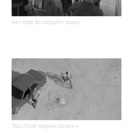
İklim Değil, Biz Değişelim! Söyleşi
“BULUTLAR” Belgesel Gösterimi