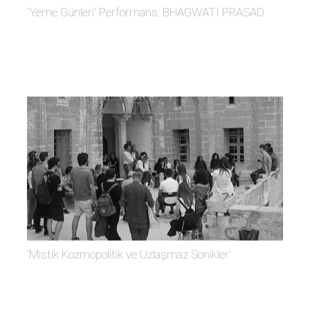
'Yeme Günleri' Performans: BHAGWATİ PRASAD
'Mistik Kozmopolitik ve Uzlaşmaz Sonikler'