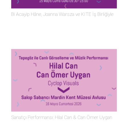
Bi Acayip Hâne, Joanna Warsza ve KITE İş Birliğiyle
Sanatçı Performansı: Hilal Can & Can Ömer Uygan