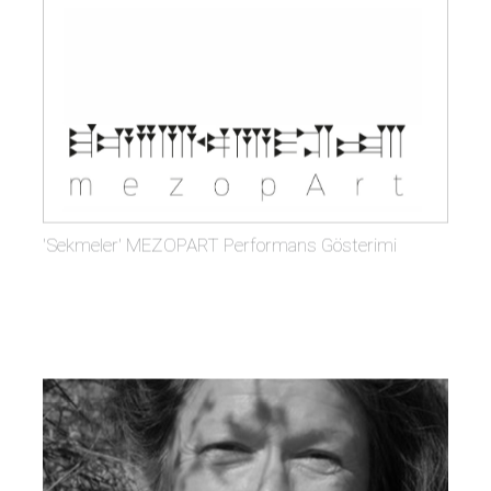
'Sekmeler' MEZOPART Performans Gösterimi