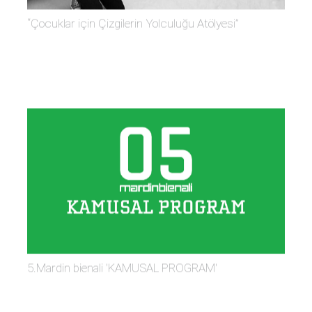
“Çocuklar için Çizgilerin Yolculuğu Atölyesi”
5.Mardin bienali 'KAMUSAL PROGRAM'