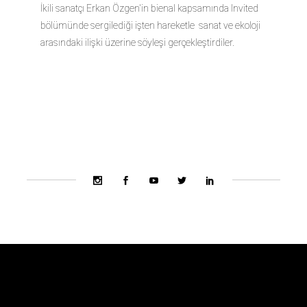
İkili sanatçı Erkan Özgen'in bienal kapsamında Invited
bölümünde sergilediği işten hareketle sanat ve ekoloji
arasındaki ilişki üzerine söyleşi gerçekleştirdiler.