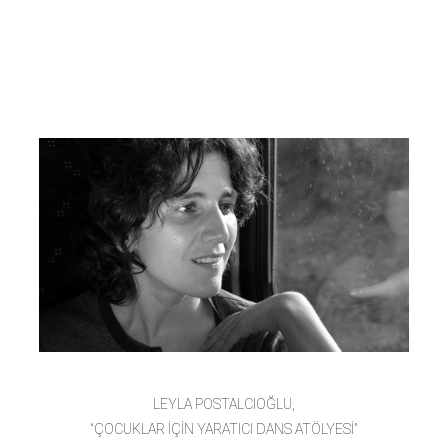
atölyesi'' LEYLA
POSTALCIOĞLU
LEYLA POSTALCIOĞLU,
“ÇOCUKLAR İÇİN YARATICI DANS ATÖLYESİ”