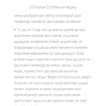
2-3 Haziran 2018 Mardin Müzesi
bienal sanatçılarından dansçı ve koreograf Leyla
Postalcıoğlu bienale bir dans atölyesi ile katılıyor.
8-12 yaş ve 12 yaş üstü gruplarına yönelik ayrı ayrı
düzenlenen atölyede dans ederek, düşünerek,
paylaşarak ve eğlenerek, fiziksel uygulamalar ve
doğaçlamalar yoluyla çocukların kendilerini hareketin
diliyle ifade edebilecekleri bir alan yaratılıyor. Sözle
anlatılamayanın peşinden koşarken hayal gücünün ve
içgüdülerin rehberliğinde mekan, zaman, kuvvet,
beden, hareket, form gibi dansa ait kavramlar
deneyimleniyor. Atölye, “Beden Dili” bölümünün odağını
oluşturan, bir mecra yada bir sanat eserinden ziyade
sanatın insanlarla ve geniş sosyal çevreyle nasıl
ilişkilenebileceği üzerine bir sorular dizisi olarak
“performans” olgusuna dair katılımcı türden bir öneri