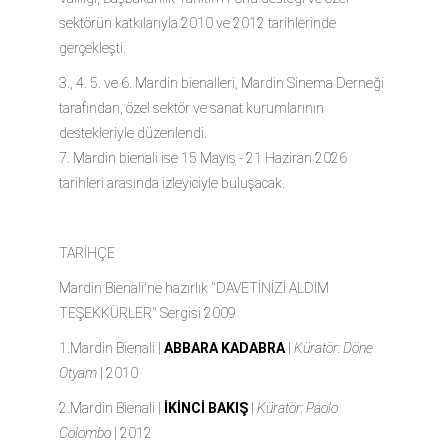
sektörün katkılarıyla 2010 ve 2012 tarihlerinde
gerçekleşti.
3., 4. 5. ve 6. Mardin bienalleri, Mardin Sinema Derneği
tarafından, özel sektör ve sanat kurumlarının
destekleriyle düzenlendi.
7. Mardin bienali ise 15 Mayıs - 21 Haziran 2026
tarihleri arasında izleyiciyle buluşacak.
TARİHÇE
Mardin Bienali'ne hazırlık ''DAVETİNİZİ ALDIM
TEŞEKKÜRLER'' Sergisi
2009
1.Mardin Bienali |
ABBARA KADABRA
|
Küratör: Döne
Otyam
|
2010
2.Mardin Bienali |
İKİNCİ BAKIŞ
|
Küratör: Paolo
Colombo
|
2012