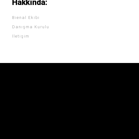
Hakkında:
Bienal Ekibi
Danışma Kurulu
İletişim
Bienal Ekibi
Hakkında
Danışma Kurulu