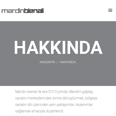
HAKKINDA
ANASAYFA
/
HAKKINDA.
Mardin bienali ilk kez 2010 yılında, Mardin’i çağdaş
sanatın merkezlerinden birine dönüştürmek, bölgeye
sanatın dili üzerinden yeni yaklaşımlar, kazanımlar
sağlamak amacıyla düzenlendi.