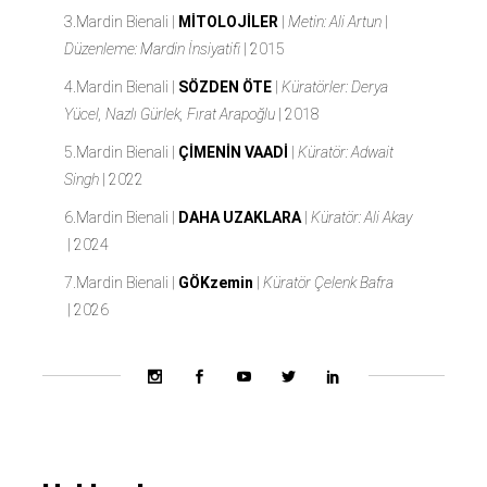
3.Mardin Bienali |
MİTOLOJİLER
|
Metin: Ali Artun
|
Düzenleme: Mardin İnsiyatifi
|
2015
4.Mardin Bienali |
SÖZDEN ÖTE
|
Küratörler: Derya
Yücel, Nazlı Gürlek, Fırat Arapoğlu
|
2018
5.Mardin Bienali |
ÇİMENİN VAADİ
|
Küratör: Adwait
Singh
|
2022
6.Mardin Bienali |
DAHA UZAKLARA
|
Küratör: Ali Akay
|
2024
7.Mardin Bienali |
GÖKzemin
|
Küratör Çelenk Bafra
|
2026