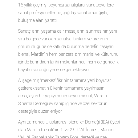
16 yıllık geçmişi boyunca sanatçılara, sanatseverlere,
sanat profesyonellerine, çağdaş sanat aracılığıyla,
buluşma alanı yarattı.
Sanatçıların, yaşama dair mesajlarını sunmasının yanı
sıra bölgede var olan sanatsal birikim ve üretimin
görünürlüğüne de katkıda bulunma hedefini taşıyan
bienal, Mardin’in hem benzersiz mimarisi ve kültürünü
içinde barındıran tarihi mekanlarında, hem de gündelik
hayatın sürdüğü yerlerde gerçekleşiyor.
Alışagelmiş ‘merkez’ fikrinin tanımına yeni boyutlar
getirerek sanatın ülkenin tamamına yayılmasını
amaçlayan bir yapıyı benimseyen bienal, Mardin
Sinema Derneği ev sahipliğinde ve özel sektörün
desteğiyle düzenleniyor.
Aynı zamanda Uluslararası bienaller Derneği (IBA) üyesi
olan Mardin bienali’nin 1. ve 2.’si GAP İdaresi, Mardin
Valiliği, Başbakanlık Tanıtım Fonu desteği ve özel