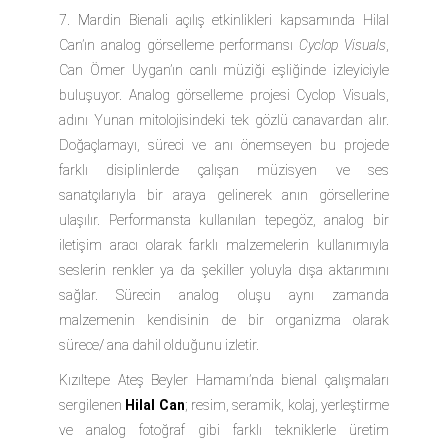
7. Mardin Bienali açılış etkinlikleri kapsamında Hilal
Can’ın analog görselleme performansı
Cyclop Visuals
,
Can Ömer Uygan’ın canlı müziği eşliğinde izleyiciyle
buluşuyor. Analog görselleme projesi Cyclop Visuals,
adını Yunan mitolojisindeki tek gözlü canavardan alır.
Doğaçlamayı, süreci ve anı önemseyen bu projede
farklı disiplinlerde çalışan müzisyen ve ses
sanatçılarıyla bir araya gelinerek anın görsellerine
ulaşılır. Performansta kullanılan tepegöz, analog bir
iletişim aracı olarak farklı malzemelerin kullanımıyla
seslerin renkler ya da şekiller yoluyla dışa aktarımını
sağlar. Sürecin analog oluşu aynı zamanda
malzemenin kendisinin de bir organizma olarak
sürece/ ana dahil olduğunu izletir.
Kızıltepe Ateş Beyler Hamamı’nda bienal çalışmaları
sergilenen
Hilal Can
; resim, seramik, kolaj, yerleştirme
ve analog fotoğraf gibi farklı tekniklerle üretim