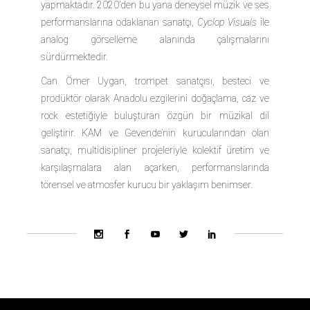
yapmaktadır. 2020’den bu yana deneysel müzik ve ses
performanslarına odaklanan sanatçı,
Cyclop Visuals
ile
analog görselleme alanında çalışmalarını
sürdürmektedir.
Can Ömer Uygan,
trompet sanatçısı, besteci ve
prodüktör olarak Anadolu ezgilerini doğaçlama, caz ve
rock estetiğiyle buluşturan özgün bir müzikal dil
geliştirir. KAM ve Gevende’nin kurucularından olan
sanatçı, multidisipliner projeleriyle kolektif üretim ve
karşılaşmalara alan açarken, performanslarında
törensel ve atmosfer kurucu bir yaklaşım benimser.