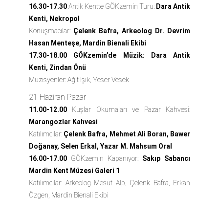
16.30-17.30
Antik Kentte GÖKzemin Turu:
Dara Antik
Kenti, Nekropol
Konuşmacılar:
Çelenk Bafra, Arkeolog Dr. Devrim
Hasan Menteşe, Mardin Bienali Ekibi
17.30-18.00 GÖKzemin’de Müzik: Dara Antik
Kenti, Zindan Önü
Müzisyenler:
Ağit Işık, Yeser Vesek
21 Haziran Pazar
11.00-12.00
Kuşlar Okumaları ve Pazar Kahvesi:
Marangozlar Kahvesi
Katılımcılar:
Çelenk Bafra, Mehmet Ali Boran, Bawer
Doğanay, Selen Erkal, Yazar M. Mahsum Oral
16.00-17.00
GÖKzemin Kapanıyor:
Sakıp Sabancı
Mardin Kent Müzesi Galeri 1
Katılımcılar:
Arkeolog Mesut Alp, Çelenk Bafra, Erkan
Özgen, Mardin Bienali Ekibi