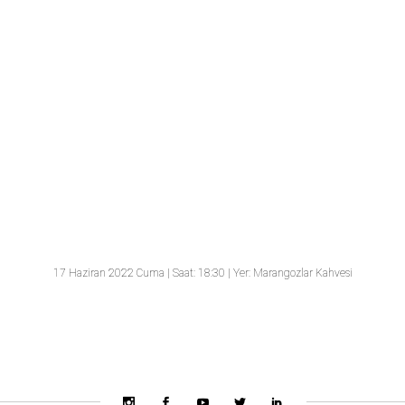
“Bulutlar” Belgeseli Gösterimi
Yönetmen: Osman Nuri İyem
Bulutlar”, küçük bir Ege köyünde yaşayan Bulut ailesinin trajikomik hikayesini anlatıyo
17 Haziran 2022 Cuma | Saat: 18:30 | Yer: Marangozlar Kahvesi