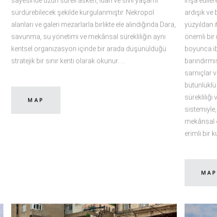
sayesinde uzun süreli askerî, idari ve sivil yaşamı
inşa ediler
sürdürebilecek şekilde kurgulanmıştır. Nekropol
ardışık ve 
alanları ve galeri mezarlarla birlikte ele alındığında Dara,
yüzyıldan 
savunma, su yönetimi ve mekânsal sürekliliğin aynı
önemli bir 
kentsel organizasyon içinde bir arada düşünüldüğü
boyunca iba
stratejik bir sınır kenti olarak okunur.
barındırmışt
sarnıçlar 
bütünlüklü
sürekliliği
MAP
sistemiyle,
mekânsal o
erimli bir 
MA