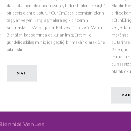
dahil olur hem de ondan ayrışır; farklı ritimlerin kesiştiği
Mardin Ken
bir geçiş alanı oluşturur. Günümüzde, geçmişin izlerini
birlikte ka
taşıyan ve yeni karşılaşmalara açık bir zemin
bütünlük iç
sunmaktadır. Marangozlar Kahvesi, 4., 5. ve 6. Mardin
ve içe dönü
Bienalleri kapsamında da kullanılmış; üretim ile
mekânsal k
e
gündelik etkileşimin iç içe geçtiği bir mekân olarak öne
bu tarihsel
çıkmıştır.
Galeri, nöt
mimarinin 
bu sessiz 
olarak oku
MAP
MA