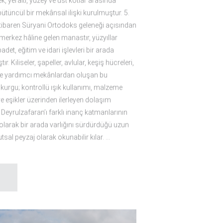
ek, yeraltı, yüzey ve üst kotlar arasında
bütüncül bir mekânsal ilişki kurulmuştur. 5.
itibaren Süryani Ortodoks geleneği açısından
merkez hâline gelen manastır, yüzyıllar
det, eğitim ve idari işlevleri bir arada
ır. Kiliseler, şapeller, avlular, keşiş hücreleri,
ve yardımcı mekânlardan oluşan bu
 kurgu; kontrollü ışık kullanımı, malzeme
 ve eşikler üzerinden ilerleyen dolaşım
 Deyrulzafaran’ı farklı inanç katmanlarının
larak bir arada varlığını sürdürdüğü uzun
kutsal peyzaj olarak okunabilir kılar.
P