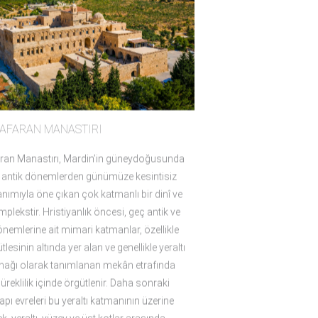
AFARAN MANASTIRI
ran Manastırı, Mardin’in güneydoğusunda
e antik dönemlerden günümüze kesintisiz
anımıyla öne çıkan çok katmanlı bir dinî ve
lekstir. Hristiyanlık öncesi, geç antik ve
nemlerine ait mimari katmanlar, özellikle
tlesinin altında yer alan ve genellikle yeraltı
nağı olarak tanımlanan mekân etrafında
üreklilik içinde örgütlenir. Daha sonraki
apı evreleri bu yeraltı katmanının üzerine