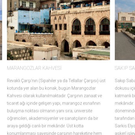
MARANGOZLAR KAHVESİ
SAKIP S
Revaklı Çarşı’nın (Sipahiler ya da Tellallar Çarşısı) üst
Sakıp Saban
p
kotunda yer alan bu konak, bugün Marangozlar
dokusu içi
Kahvesi olarak kullanılmaktadır. Çarşının zanaat ve
katmanlı bi
ticaret ağı içinde gelişen yapı, marangoz esnafının
mekânıdır. 
buluşma noktası olmanın yanı sıra; üniversite
döneminde,
öğrencileri, akademisyenler ve sanatçıların da bir
tarafından
araya geldiği canlı bir mekândır. Üst kotta
Sarkis Elya
konumlanması sayesinde çarşının hareketine hem
askerî işle