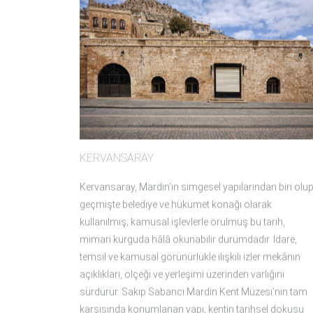
KERVANSARAY
Kervansaray, Mardin’in simgesel yapılarından biri olu
geçmişte belediye ve hükümet konağı olarak
kullanılmış; kamusal işlevlerle örülmüş bu tarih,
mimari kurguda hâlâ okunabilir durumdadır. İdare,
temsil ve kamusal görünürlükle ilişkili izler mekânın
açıklıkları, ölçeği ve yerleşimi üzerinden varlığını
sürdürür. Sakıp Sabancı Mardin Kent Müzesi’nin tam
karşısında konumlanan yapı, kentin tarihsel dokusu