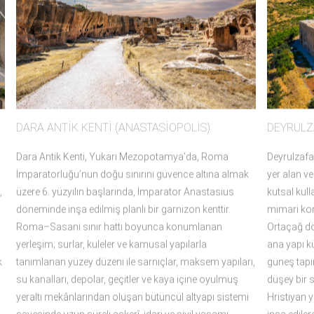
DARA ANTİK KENTİ (ANASTASİOPOLİS)
DEYRULZ
Dara Antik Kenti, Yukarı Mezopotamya’da, Roma
Deyrulzafa
İmparatorluğu’nun doğu sınırını güvence altına almak
yer alan v
üzere 6. yüzyılın başlarında, İmparator Anastasius
kutsal kull
,
döneminde inşa edilmiş planlı bir garnizon kenttir.
mimari komp
Roma–Sasani sınır hattı boyunca konumlanan
Ortaçağ dö
yerleşim; surlar, kuleler ve kamusal yapılarla
ana yapı kü
tanımlanan yüzey düzeni ile sarnıçlar, maksem yapıları,
güneş tapı
k
su kanalları, depolar, geçitler ve kaya içine oyulmuş
düşey bir s
yeraltı mekânlarından oluşan bütüncül altyapı sistemi
Hristiyan y