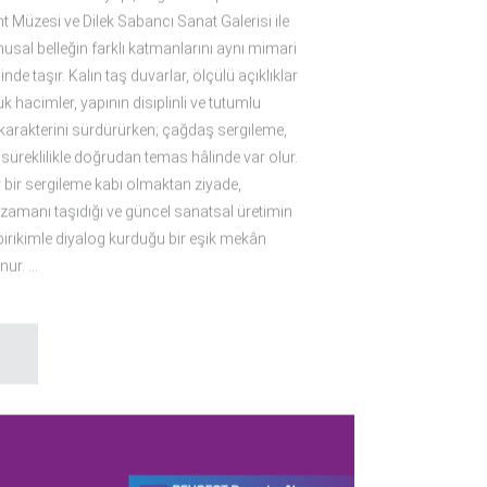
t Müzesi ve Dilek Sabancı Sanat Galerisi ile
musal belleğin farklı katmanlarını aynı mimari
inde taşır. Kalın taş duvarlar, ölçülü açıklıklar
k hacimler, yapının disiplinli ve tutumlu
arakterini sürdürürken; çağdaş sergileme,
 süreklilikle doğrudan temas hâlinde var olur.
r bir sergileme kabı olmaktan ziyade,
zamanı taşıdığı ve güncel sanatsal üretimin
birikimle diyalog kurduğu bir eşik mekân
nur.
P