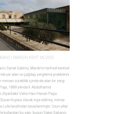
ABANCI MARDİN KENT MÜZESİ
cı Sanat Galerisi, Mardin’in tarihsel kentsel
nde yer alan ve çağdaş sergileme pratiklerini
r mimari süreklilik içinde ele alan bir sergi
Yapı, 1889 yılında II. Abdülhamid
 Diyarbakır Valisi Hacı Hasan Paşa
 Süvari Kışlası olarak inşa edilmiş; mimar
s Lole tarafından tasarlanmıştır. Uzun yıllar
vle kullanılan bu yapı, bugün Sakıp Sabancı