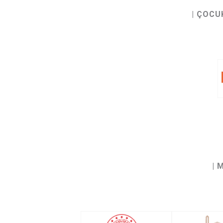
| ÇOCU
| 