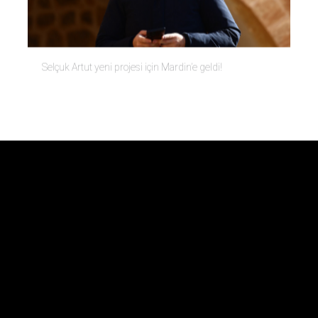
Selçuk Artut yeni projesi için Mardin’e geldi!
Bienal Ekibi
Hakkında
Danışma Kurulu