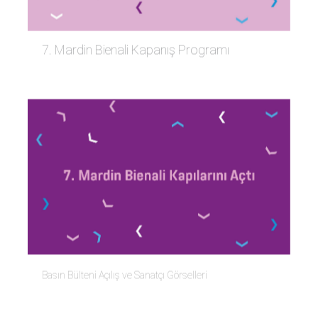
7. Mardin Bienali Kapanış Programı
Basın Bülteni Açılış ve Sanatçı Görselleri