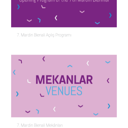
7. Mardin Bienali Açılış Programı
7. Mardin Bienali Mekânları