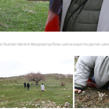
ão Paulo’dan Mardin’e Mezopotamya florası üzerine araştırma yapmak üzere,