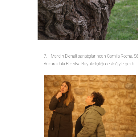
7. Mardin Bienali sanatçılarından Camila Rocha, S
Ankara’daki Brezilya Büyükelçiliği desteğiyle geldi.