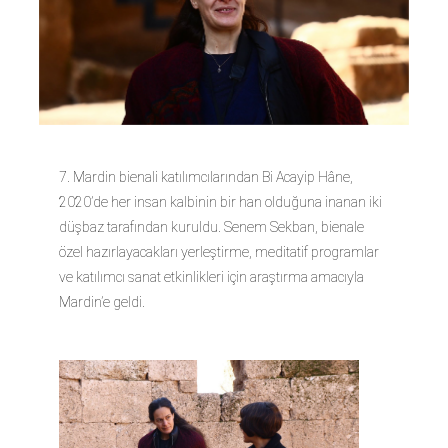
7. Mardin bienali katılımcılarından Bi Acayip Hâne,
2020’de her insan kalbinin bir han olduğuna inanan iki
düşbaz tarafından kuruldu. Senem Sekban, bienale
özel hazırlayacakları yerleştirme, meditatif programlar
ve katılımcı sanat etkinlikleri için araştırma amacıyla
Mardin’e geldi.