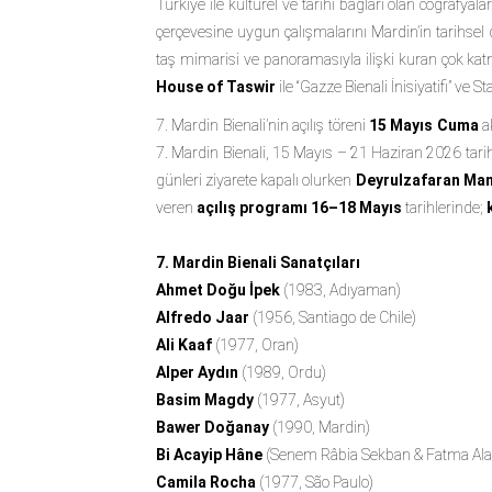
Türkiye ile kültürel ve tarihi bağları olan coğrafya
çerçevesine uygun çalışmalarını Mardin’in tarihse
taş mimarisi ve panoramasıyla ilişki kuran çok kat
House of Taswir
ile “Gazze Bienali İnisiyatifi” ve
St
7. Mardin Bienali’nin açılış töreni
15 Mayıs Cuma
a
7. Mardin Bienali, 15 Mayıs – 21 Haziran 2026 tarihl
günleri ziyarete kapalı olurken
Deyrulzafaran Man
veren
açılış programı 16–18 Mayıs
tarihlerinde;
7. Mardin Bienali Sanatçıları
Ahmet Doğu İpek
(1983, Adıyaman)
Alfredo Jaar
(1956, Santiago de Chile)
Ali Kaaf
(1977, Oran)
Alper Aydın
(1989, Ordu)
Basim Magdy
(1977, Asyut)
Bawer Doğanay
(1990, Mardin)
Bi Acayip Hâne
(Senem Râbia Sekban & Fatma Ala
Camila Rocha
(1977, São Paulo)