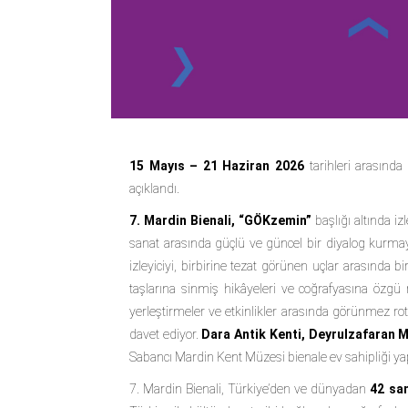
15 Mayıs – 21 Haziran 2026
tarihleri arasında
açıklandı.
7. Mardin Bienali, “GÖKzemin”
başlığı altında
sanat arasında güçlü ve güncel bir diyalog kurmayı
izleyiciyi, birbirine tezat görünen uçlar arasında bi
taşlarına sinmiş hikâyeleri ve coğrafyasına özgü 
yerleştirmeler ve etkinlikler arasında görünmez rota
davet ediyor.
Dara Antik Kenti, Deyrulzafaran 
Sabancı Mardin Kent Müzesi
bienale ev sahipliği y
7. Mardin Bienali, Türkiye’den ve dünyadan
42 san