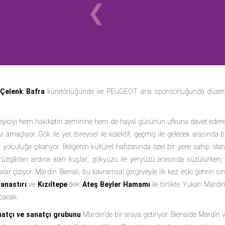
Çelenk Bafra
küratörlüğünde ve PEUGEOT ana sponsorluğunda düz
 izleyiciyi hem hakikatin zeminine hem de hayal gücünün ufkuna davet ederek, 
 amaçlıyor. Gök ile yer, bireysel ile kolektif, geçmiş ile gelecek arasında
r yolculuğa çıkarıyor. Bölgenin kültürel hafızasında özel bir yere sahip ol
rüzgârları ardına alan kuşlar; gökyüzü ile yeryüzü arasında süzülürke
lar çiziyor. Mardin Bienali, bu kavramsal çerçeveyle ilk kez eski şehrin sınır
Manastırı
ve
Kızıltepe
’deki
Ateş Beyler Hamamı
ile birlikte Yukarı Mardi
apacak.
atçı ve sanatçı grubunu
Mardin’de bir araya getiriyor. Bienalde Mardin ve 