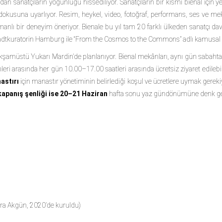
lardan sanatçıların yoğunluğu hissediliyor. Sanatçıların bir kısmı bienal için 
l dokusuna uyarlıyor. Resim, heykel, video, fotoğraf, performans, ses ve meka
manlı bir deneyim öneriyor. Bienale bu yıl tam 20 farklı ülkeden sanatçı da
adtkuratorin Hamburg
ile “From the Cosmos to the Commons” adlı kamusal alan
kşamüstü Yukarı Mardin’de planlanıyor. Bienal mekânları, aynı gün sabahtan
eri arasında her gün 10.00–17.00 saatleri arasında ücretsiz ziyaret edilebil
astırı
için manastır yönetiminin belirlediği koşul ve ücretlere uymak gere
kapanış şenliği ise 20–21 Haziran
hafta sonu yaz gündönümüne denk ge
ra Akgün, 2020’de kuruldu)