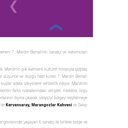
enlenen
7. Mardin Bienali
’nin sanatçı ve katılımcıları
Mardin’in çok katmanlı kültürel mirasıyla çağdaş
 bir düşünce ve duygu hattı kuran 7. Mardin Bienali,
an kuşlar adeta izleyicilere rehberlik ediyor. Mardin’in
n, kentin farklı noktalarındaki sergiler, mekâna özgü
larının dışına çıkarak izleyiciyi bölgeyi keşfetmeye
n’de
Kervansaray, Marangozlar Kahvesi
ve
Sakıp
çevresinde yaşayan 6 sanatçı ile birlikte bölge ve