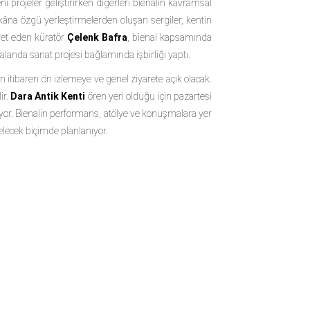
yeni projeler geliştirirken diğerleri bienalin kavramsal
̂na özgü yerleştirmelerden oluşan sergiler, kentin
vet eden küratör
Çelenk Bafra
, bienal kapsamında
da sanat projesi bağlamında işbirliği yaptı.
 itibaren ön izlemeye ve genel ziyarete açık olacak.
ir.
Dara Antik Kenti
ören yeri olduğu için pazartesi
kiyor. Bienalin performans, atölye ve konuşmalara yer
lecek biçimde planlanıyor.