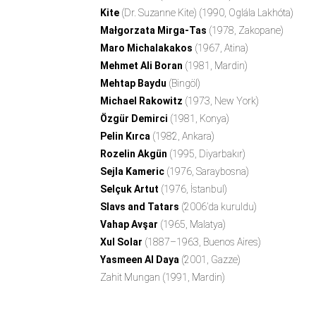
Kite
(Dr. Suzanne Kite) (1990, Oglála Lakhóta)
Małgorzata Mirga-Tas
(1978, Zakopane)
Maro Michalakakos
(1967, Atina)
Mehmet Ali Boran
(1981, Mardin)
Mehtap Baydu
(Bingöl)
Michael Rakowitz
(1973, New York)
Özgür Demirci
(1981, Konya)
Pelin Kırca
(1982, Ankara)
Rozelin Akgün
(1995, Diyarbakır)
Sejla Kameric
(1976, Saraybosna)
Selçuk Artut
(1976, İstanbul)
Slavs and Tatars
(2006’da kuruldu)
Vahap Avşar
(1965, Malatya)
Xul Solar
(1887–1963, Buenos Aires)
Yasmeen Al Daya
(2001, Gazze)
Zahit Mungan
(1991, Mardin)