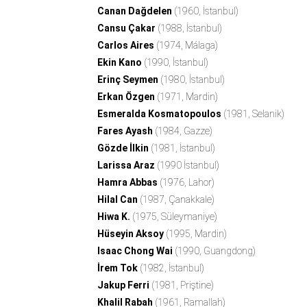
Canan Dağdelen
(1960, İstanbul)
Cansu Çakar
(1988, İstanbul)
Carlos Aires
(1974, Málaga)
Ekin Kano
(1990, İstanbul)
Erinç Seymen
(1980, İstanbul)
Erkan Özgen
(1971, Mardin)
Esmeralda Kosmatopoulos
(1981, Selanik)
Fares Ayash
(1984, Gazze)
Gözde İlkin
(1981, İstanbul)
Larissa Araz
(1990 İstanbul)
Hamra Abbas
(1976, Lahor)
Hilal Can
(1987, Çanakkale)
Hiwa K.
(1975, Süleymaniye)
Hüseyin Aksoy
(1995, Mardin)
Isaac Chong Wai
(1990, Guangdong)
İrem Tok
(1982, İstanbul)
Jakup Ferri
(1981, Priştine)
Khalil Rabah
(1961, Ramallah)