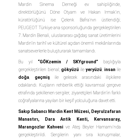
Mardin Sinema Derneği ev sahipliğinde,
direktörlüğünü Döne Otyam ve Hakan Irmak'ın,
küratörlüğünü ise Çelenk Bafra'nın üstlendiği;
PEUGEOT Türkiye
ana sponsorluğunda gerçekleştirilen
7. Mardin Bienali, uluslararası çağdaş sanat üretimlerini
Mardin'in tarihî ve kültürel açıdan önemli mekânlarında
sanatseverlerle buluşturarak tamamlandı.
Bu yıl
“GÖKzemin / SKYground”
başlığıyla
gerçekleştirilen bienal;
gökyüzü
ile
yeryüzü
,
insan
ile
doğa
,
geçmiş
ile
gelecek
arasındaki ilişkilere
odaklandı. Kuşların rehberlik ettiği kavramsal çerçeve
etrafında şekillenen sergiler, ziyaretçileri Mardin'in farklı
coğrafyalarına yayılan bir keşif yolculuğuna davet etti.
Sakıp Sabancı Mardin Kent Müzesi, Deyrulzafaran
Manastırı, Dara Antik Kenti, Kervansaray,
Marangozlar Kahvesi
ve
Ateş Beyler Hamamı
'nda
gerçekleştirildi. Sergilerin yanı sıra konuşmalar,