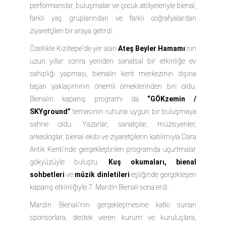
performanslar, buluşmalar ve çocuk atölyeleriyle bienal,
farklı yaş gruplarından ve farklı coğrafyalardan
ziyaretçileri bir araya getirdi.
Özellikle Kızıltepe'de yer alan
Ateş Beyler Hamamı
'nın
uzun yıllar sonra yeniden sanatsal bir etkinliğe ev
sahipliği yapması, bienalin kent merkezinin dışına
taşan yaklaşımının önemli örneklerinden biri oldu.
Bienalin kapanış programı da
“GÖKzemin /
SKYground”
temasının ruhuna uygun bir buluşmaya
sahne oldu. Yazarlar, sanatçılar, müzisyenler,
arkeologlar, bienal ekibi ve ziyaretçilerin katılımıyla Dara
Antik Kenti'nde gerçekleştirilen programda uçurtmalar
gökyüzüyle buluştu.
Kuş okumaları, bienal
sohbetleri
ve
müzik dinletileri
eşliğinde gerçekleşen
kapanış etkinliğiyle
7. Mardin Bienali
sona erdi.
Mardin Bienali'nin gerçekleşmesine katkı sunan
sponsorlara, destek veren kurum ve kuruluşlara,