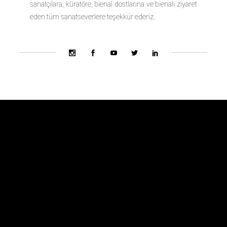
sanatçılara, küratöre, bienal dostlarına ve bienali ziyaret
eden tüm sanatseverlere teşekkür ederiz.
Bienal Ekibi
Hakkında
Danışma Kurulu