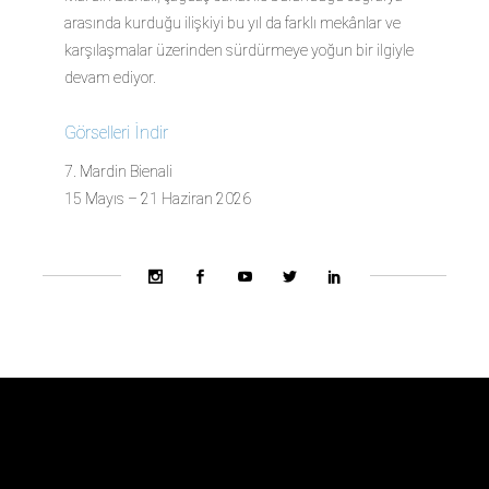
arasında kurduğu ilişkiyi bu yıl da farklı mekânlar ve
karşılaşmalar üzerinden sürdürmeye yoğun bir ilgiyle
devam ediyor.
Görselleri İndir
7. Mardin Bienali
15 Mayıs – 21 Haziran 2026