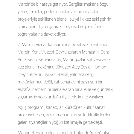
Mardin’de bir araya getiriyor. Sergiler, mekâna özgü
yerleştirmeler, performanslar ve kamusal alan
projeleriyle şekillenen bienal, bu yıl ilk kez eski şehrin
sınırlarının dışına çıkarak izleyiciyi bölgenin farklı
coğrafyalarına davet ediyor.
7. Mardin Bienali kapsamında bu yıl Sakıp Sabancı
Mardin Kent Müzesi, Deyrulzafaran Manastırı, Dara
Antik Kenti, Kervansaray, Marangozlar Kahvesi ve ilk
kez bienal mekânına dönüşen Ateş Beyler Hamamı
izleyicilerle buluşuyor. Bienal, yalnızca sergi
mekânlarında değil; kahvehanesini paylaşan bir
esnafla, hamamını bienale açan bir aile ile ve gündelik
yaşamın içinde kurduğu ilişkilerle kente yayılıyor.
Açılış programı, sanatçılar, küratörler, kültür sanat
profesyonelleri, basın mensupları ve farklı ülkelerden
gelen ziyaretçilerin yoğun katılımıyla gerçekleşti.
Mardin Bienali, çağdaş sanat ile bulunduğu coğrafya