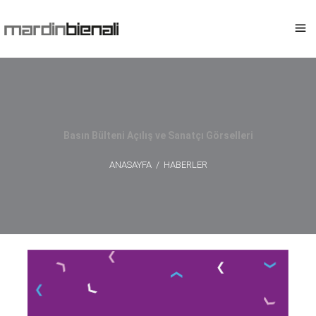
Basın Bülteni Açılış ve Sanatçı Görselleri
ANASAYFA
/
HABERLER