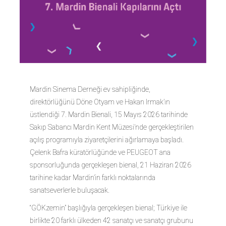
Mardin Sinema Derneği ev sahipliğinde,
direktörlüğünü Döne Otyam ve Hakan Irmak’ın
üstlendiği 7. Mardin Bienali, 15 Mayıs 2026 tarihinde
Sakıp Sabancı Mardin Kent Müzesi’nde gerçekleştirilen
açılış programıyla ziyaretçilerini ağırlamaya başladı.
Çelenk Bafra küratörlüğünde ve PEUGEOT ana
sponsorluğunda gerçekleşen bienal, 21 Haziran 2026
tarihine kadar Mardin’in farklı noktalarında
sanatseverlerle buluşacak.
“GÖKzemin” başlığıyla gerçekleşen bienal; Türkiye ile
birlikte 20 farklı ülkeden 42 sanatçı ve sanatçı grubunu