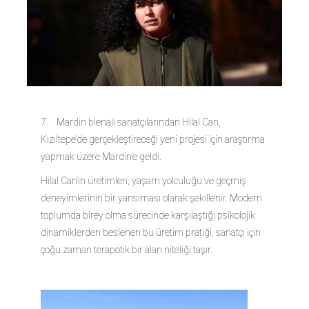
7. Mardin bienali sanatçılarından Hilal Can,
Kızıltepe’de gerçekleştireceği yeni projesi için araştırma
yapmak üzere Mardin’e geldi.
Hilal Can’ın üretimleri, yaşam yolculuğu ve geçmiş
deneyimlerinin bir yansıması olarak şekillenir. Modern
toplumda birey olma sürecinde karşılaştığı psikolojik
dinamiklerden beslenen bu üretim pratiği, sanatçı için
çoğu zaman terapötik bir alan niteliği taşır.