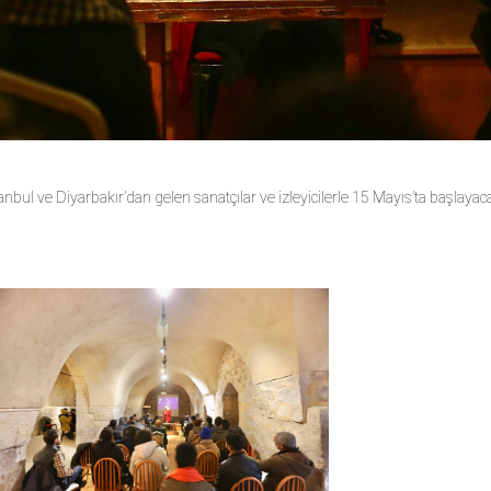
anbul ve Diyarbakır’dan gelen sanatçılar ve izleyicilerle 15 Mayıs’ta başlay