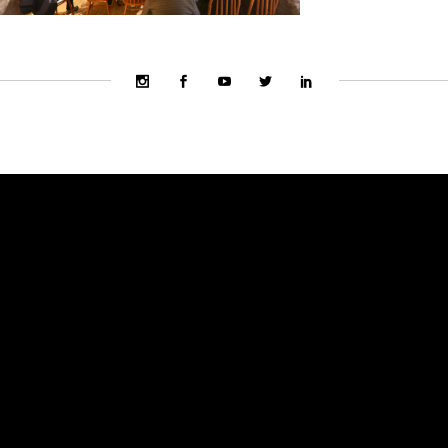
T / ULAŞIM
BİZE ULAŞIN
et Gün ve Saatleri
Ziyaret Saatleri Her Gün
ım
10:00 - 17:00