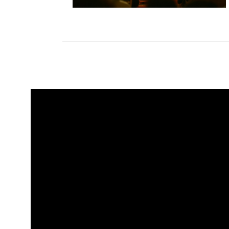
Bienal Ekibi
ZİYARE
Hakkında
Danışma Kurulu
Ziyar
İletişim
Ulaş