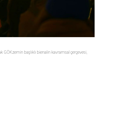
acak GÖKzemin başlıklı bienalin kavramsal çerçevesi,