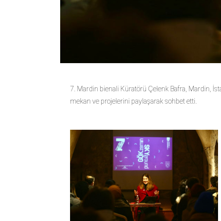
7. Mardin bienali Küratörü Çelenk Bafra, Mardin, İst
mekan ve projelerini paylaşarak sohbet etti.