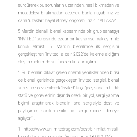
sürdürerek bu sorunların üzerinden, nasıl bıkmadan ve
mücadeleyi bırakmadan geçerek, bunları aşabiliriz ve
daha “uzakları” hayal etmeyi öngörebiliriz ?....”
ALİ AKAY
5.Mardin bienali, bienal kapsamında bir grup sanatçıyı
“INVITED” sergisinde özgür bir kavramsal yaklaşım ile
konuk etmişti. 5. Mardin bienali’nde ilk sergisini
gerçekleştiren “Invited” a dair 2022’de kaleme aldığım
eleştiri metnimde şu ifadeleri kullanmıştım:
“…Bu bienalin dikkat çeken önemli yeniliklerinden birisi
de bienal içerisinde gerçekleşen ‘Invited’ sergisi. bienal
süresince gezilebilecek ‘Invited’ ta çağdaş sanatın bildik
statü ve görevlerinin dışında özerk bir yol, sergi yapma
biçimi araştırılarak bienalin ana sergisiyle dost ve
paylaşımcı, sürdürülebilir bir sergi modeli deneye
açılıyor”1.
1 https://www.unlimitedrag.com/post/bir-milat-misali-
bienal-den-sonra-mardin (Erişim tarihi: 18.04.2024).