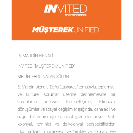
6. MARDİN BİENALİ
INVITED: “MÜŞTEREK/ UNIFIED”
METİN: EBRU NALAN SÜLÜN
6. Mardin bienali,
"Daha Uzaklara…"
temasıyla, toplumsal
ve kültürel sorunlar üzerine derinlemesine bir
sorgulama sunuyor. Küreselleşme, teknolojik
dönüşümler ve sosyal değişimler ışığında, daha adil ve
özgür bir dünya için sanatsal çözümler arıyor. Post-
kolonyal, feminist ve de-kolonyal perspektiflerden
ırkçılığa karşı mücadeleyi ve "birlikte var olma"yı ele