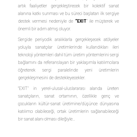
artık faaliyetler gerçekleştirecek bir kolektif sanat
alanına katkı sunması ve bu süreci başlatan ilk sergiye
destek vermesi nedeniyle de
“EXIT
” ile
müşterek
ve
önemli bir adım atmış oluyor.
Sergide periyodik aralıklarla gerçekleşecek atölyeler
yoluyla sanatçılar üretimlerinde kullandıkları ileri
teknoloji yöntemleri dahil tüm üretim yöntemlerini sergi
bağlamını da referanslayan bir yaklaşımla katılımcılara
öğreterek sergi paralelinde yeni üretimlerin
gerçekleşmesini de destekleyecekler.
“EXIT”
in yerel-ulusal-uluslararası alanda üreten
sanatçıların, sanat ortamının, özellikle genç ve
çocukların kültür-sanat üretimine/düşünce dünyasına
katılımcı olabileceği, ortak üretimlerin sağlanabileceği
bir sanat alanı olması dileğiyle…