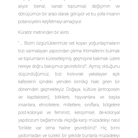
alıyor. bienal, sanatı toplumsal değişimin ve
dönüşümün bir aracı olarak görüyor ve bu yolla insanın
potansiyelini keşfetmeyi amaçlıyor.
Küratör metninden bir alıntı:
“…. Bizim özgürlüklerimize set koyan yoğunlaşmaların
bizi sarmalayan yapısından çıkma ihtimallerini bulmak
ve toplumların küreselleşmiş geçmişine bakmak üzere
nereye doğru bakışımızı çevirebiliriz?...Aşmış olduğunu
düşündüğümüz, bizi kıskıvrak yakalayan açık
kafeslerin içindeki yeniden kimlikçi hale giren bir
dönemden geçmekteyiz. Doğaya, kültüre (antroposen
ve kapitalosen), bitkilere, hayvanlara ve başka
insanlara, etnisitelere, milletlere, sınıflara, bölgelere
post-kolonyal ve feminist, kesişimsel, de-kolonyal
yapıbozum bağlamında ırkçılığa karşı mücadeleyi nasıl
“birlikte var olma haline çevirebiliriz? Hiç birini
yadsımadan ve sürekli bir şekilde bunlarla mücadeleyi