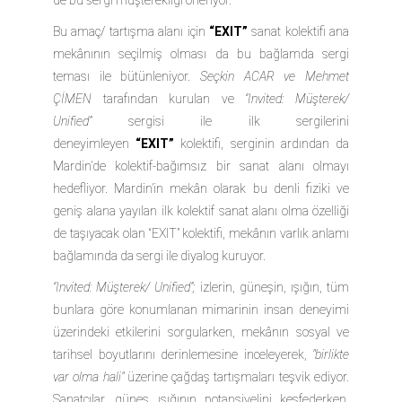
Bu amaç/ tartışma alanı için
“EXIT”
sanat kolektifi ana
mekânının seçilmiş olması da bu bağlamda sergi
teması ile bütünleniyor.
Seçkin ACAR ve Mehmet
ÇİMEN
tarafından kurulan ve
“Invited: Müşterek/
Unified”
sergisi ile ilk sergilerini
deneyimleyen
“EXIT”
kolektifi, serginin ardından da
Mardin’de kolektif-bağımsız bir sanat alanı olmayı
hedefliyor. Mardin’in mekân olarak bu denli fiziki ve
geniş alana yayılan ilk kolektif sanat alanı olma özelliği
de taşıyacak olan
“EXIT”
kolektifi, mekânın varlık anlamı
bağlamında da sergi ile diyalog kuruyor.
“Invited: Müşterek/ Unified”;
izlerin, güneşin, ışığın, tüm
bunlara göre konumlanan mimarinin insan deneyimi
üzerindeki etkilerini sorgularken, mekânın sosyal ve
tarihsel boyutlarını derinlemesine inceleyerek,
"birlikte
var olma hali"
üzerine çağdaş tartışmaları teşvik ediyor.
Sanatçılar, güneş ışığının potansiyelini keşfederken,