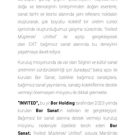
doğa ve teknolojinin birleşiminden doğan eserlerle,
sanat tarihi ve teorisi alanında yeni referans noktaları
oluşturarak, çok boyutlu- kolektif bir üretim süreci
içerisinde oluşturduğumuz çalışma sürecinde,
“Invited:
Müşterek/ Unified”
ile açılışı gerçekleşecek
olan
EXİT
bağımsız sanat alanında bu deneyimi
yaşatmaya davet ediyor.
Kuruluş misyonunda da var olan
“bilginin ve kültür-sanat
üretiminin sürdürülebilirliği için buradayız”
bakış açısı ile
kurulan
Bor Sanat
, özellikle bağımsız sanatçılara,
bağımsız sanat yayınlarına, sanatçı kolektiflerine destek
vermeyi önemseyen misyonu ile dikkat çekmekte.
“INVITED”,
bu yıl
Bor Holding
tarafından 2023 yılında
kurulan
Bor Sanat
’ın katkıları ile gerçekleşiyor.
Bağımsız bir sanat alanına destek vermeyi kuruluş
misyonu nedeniyle özellikle tercih eden
Bor
Sanat;
“Invited: Müşterek/ Unified”
; yoluyla Mardin’de