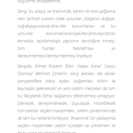
düşünme, endişelenme…
Sergi; bu arayış ve önerisinde, kentin en eski çağlarına
inen tarihsel sürecin ortak unsurları, bölgenin doğaya-
coğrafyaya-inanca-dine-dile konumlanan ve bu
unsurları konumlandıran/şekillendiren/ayrıştıran
etmolojik, epistomolojik yapısının derinliğine inmeyi,
tüm bunları hatırlatmayı ve
deneyimlemeyi/deneyimletmeyi önceliyor.
Sergide;
Ahmet Rüstem Ekici- Hakan Sorar/ Cansu
Sönmez/ Mehmet Çimen
’in sergi alanları, ele alınan
perspektiflere bakış açıları, bağlamları, birbiri ile
kaynaşan geleneksel/ en yeni üretim mecraları da tüm
bu “Müşterek Olma” bağlamını refere etmeyi amaçlıyor.
İzlenecek, deneyimlenecek, duyulacak, hissedilecek
tüm eserler seçilen malzemeler, üretim yöntemlerinde
de tam bu nedenle birleşiyor. “Anakronik” bir yaklaşımla
seçilen malzemeler üretim süreçleri ve yöntemleri ile
de bu sergi müşterekliği öneriyor.