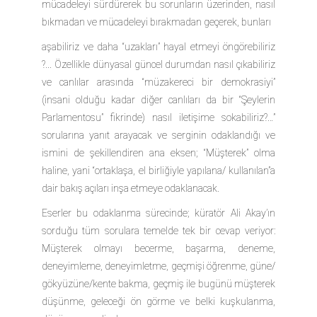
mücadeleyi sürdürerek bu sorunların üzerinden, nasıl
bıkmadan ve mücadeleyi bırakmadan geçerek, bunları
aşabiliriz ve daha “uzakları” hayal etmeyi öngörebiliriz
?... Özellikle dünyasal güncel durumdan nasıl çıkabiliriz
ve canlılar arasında “müzakereci bir demokrasiyi”
(insani olduğu kadar diğer canlıları da bir “Şeylerin
Parlamentosu” fikrinde) nasıl iletişime sokabiliriz?…”
sorularına yanıt arayacak ve serginin odaklandığı ve
ismini de şekillendiren ana eksen; “Müşterek” olma
haline, yani “ortaklaşa, el birliğiyle yapılana/ kullanılan”a
dair bakış açıları inşa etmeye odaklanacak.
Eserler bu odaklanma sürecinde; küratör Ali Akay’ın
sorduğu tüm sorulara temelde tek bir cevap veriyor:
Müşterek olmayı becerme, başarma, deneme,
deneyimleme, deneyimletme, geçmişi öğrenme, güne/
gökyüzüne/kente bakma, geçmiş ile bugünü müşterek
düşünme, geleceği ön görme ve belki kuşkulanma,