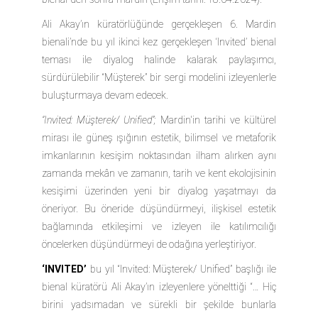
Ali Akay’ın küratörlüğünde gerçekleşen 6. Mardin
bienali’nde bu yıl ikinci kez gerçekleşen ‘Invited’ bienal
teması ile diyalog halinde kalarak paylaşımcı,
sürdürülebilir “Müşterek” bir sergi modelini izleyenlerle
buluşturmaya devam edecek.
“Invited: Müşterek/ Unified”;
Mardin'in tarihi ve kültürel
mirası ile güneş ışığının estetik, bilimsel ve metaforik
imkanlarının kesişim noktasından ilham alırken aynı
zamanda mekân ve zamanın, tarih ve kent ekolojisinin
kesişimi üzerinden yeni bir diyalog yaşatmayı da
öneriyor. Bu öneride düşündürmeyi, ilişkisel estetik
bağlamında etkileşimi ve izleyen ile katılımcılığı
öncelerken düşündürmeyi de odağına yerleştiriyor.
‘INVITED’
bu yıl
“Invited: Müşterek/ Unified”
başlığı ile
bienal küratörü Ali Akay’ın izleyenlere yönelttiği “… Hiç
birini yadsımadan ve sürekli bir şekilde bunlarla