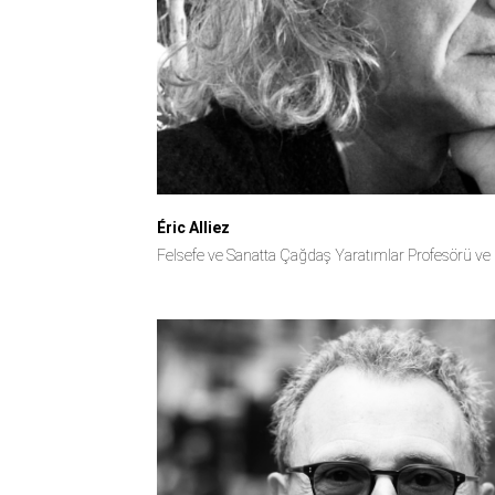
Éric Alliez
Felsefe ve Sanatta Çağdaş Yaratımlar Profesörü ve 