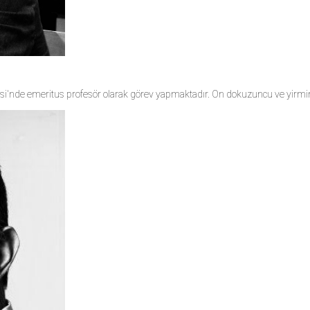
i'nde emeritus profesör olarak görev yapmaktadır. On dokuzuncu ve yirminci yü