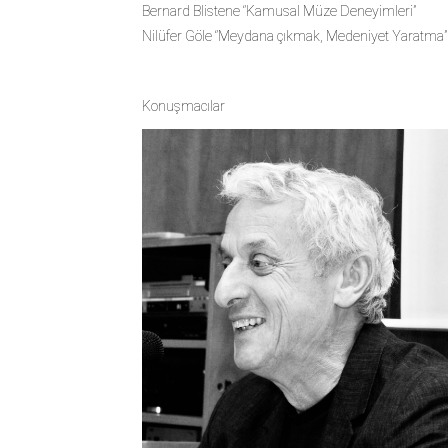
Bernard Blistene ‘’Kamusal Müze Deneyimleri’’
Nilüfer Göle ‘’Meydana çıkmak, Medeniyet Yarat
Konuşmacılar