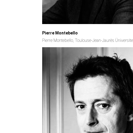
Pierre Montebello
Pierre Montebello, Toulouse-Jean-Jaurès Üniversites