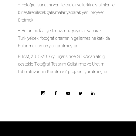
– Fotoğraf sanatını yeni teknoloji ve farklı disiplinler ile
birleştirebilecek çalışmalar yaparak yeni projeler
üretmek,
– Bütün bu faaliyetler üzerine yayınlar yaparak
Türkiye’deki fotoğraf ortamının gelişmesine katkıda
bulunmak amacıyla kurulmuştur.
FUAM, 2015-2016 yılı içerisinde İSTKA’dan aldığı
destekle “Fotoğraf Tasarım Geliştirme ve Üretim
Labotatuvarının Kurulması” projesini yürütmüştür.