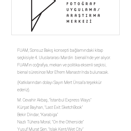
FUAM, Sonsuz Bakış konsepti bağlamındaki kitap
seçkisiyle 4. Uluslararası Mardin bienali’nde yer alıyor.
FUAM’ın coğrafya, mekan ve politika eksenli seçkisi,
bienal süresince Mor Efrem Manastrı’nda bulunacak.
(Katkılarından dolayı Sayın Mert Ünsal’a teşekkür
ederiz).
M. Cevahir Akbaş, “İstanbul Express Ways”
Kürşat Bayhan, “Last Exit: SketchBook”
Bekir Dindar, “Karabiga”
Nazlı Tühera Moral, “On the Otherside”
Yusuf Murat Şen, “Islak Kent/Wet City”